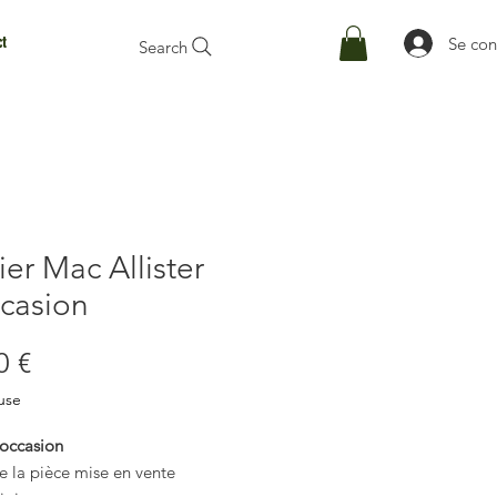
Se con
ct
Search
er Mac Allister
casion
Prix
0 €
use
'occasion
e la pièce mise en vente