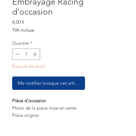
Embrayage Racing
d'occasion
Prix
8,00 €
TVA Incluse
Quantité
*
Rupture de stock
Me notifier lorsque cet article est disponible
Pièce d'occasion
Photo de la pièce mise en vente
Pièce origine
Embrayage pour débroussailleuse
Racing RACD314T-2