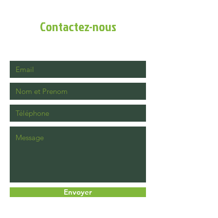
tondeuse Erbauer ELMP170SP51
Bon état
Contactez-nous
Tous nos articles sont vérifiés avant
la mise en vente
Vous n'êtes pas sûre de la
compatibilité de la pièce avec votre
machine, vous avez des questions
sur l'article ou vous souhaitez
d'autres pièces contactez-nous par
le formulaire de contact
TVA non applicable - article 293 B
du CGI
Moins
Envoyer