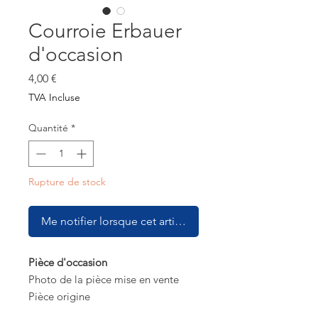
Courroie Erbauer
d'occasion
Prix
4,00 €
TVA Incluse
Quantité
*
Rupture de stock
Me notifier lorsque cet article est disponible
Pièce d'occasion
Photo de la pièce mise en vente
Pièce origine
Courroie de traction crantée pour