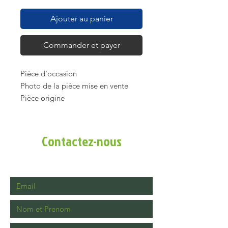
Ajouter au panier
Commander et payer
Pièce d'occasion
Photo de la pièce mise en vente
Pièce origine
Jauge à huile Briggs & Stratton
pour moteur d'autoportée référence
origine 790442
Contactez-nous
Pas de casse ni de fissure, bouchon
fonctionnel et joint ok
Tous nos articles sont vérifiés avant
la mise en vente
Vous n'êtes pas sûre de la