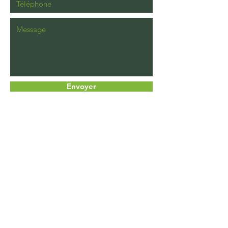
compatibilité de la pièce avec votre
machine, vous avez des questions
sur l'article ou vous souhaitez
d'autres pièces contactez-nous par
le formulaire de contact
TVA non applicable - article 293 B
Envoyer
du CGI