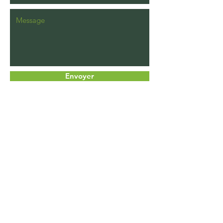
machine, vous avez des questions
sur l'article ou vous souhaitez
d'autres pièces contactez-nous par
le formulaire de contact
TVA non applicable - article 293 B
Envoyer
du CGI
Moins