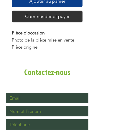
Ajouter au panier
Commander et payer
Pièce d'occasion
Photo de la pièce mise en vente
Pièce origine
Boite à air complète vendu avec son
filtre à air
Pour moteur Loncin de tondeuse
Contactez-nous
autoportée 452cc, 1P88F-1 / 1P90F-
1 / 1P92F-1
Très bon état quelques rayures
superficiel
Tous nos articles sont vérifiés avant
la mise en vente
Vous n'êtes pas sûre de la